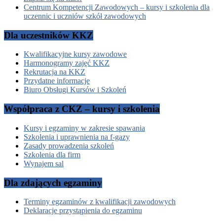
Centrum Kompetencji Zawodowych – kursy i szkolenia dla
uczennic i uczniów szkół zawodowych
Dla uczestników KKZ
Kwalifikacyjne kursy zawodowe
Harmonogramy zajęć KKZ
Rekrutacja na KKZ
Przydatne informacje
Biuro Obsługi Kursów i Szkoleń
Współpraca z CKZ – kursy i szkolenia
Kursy i egzaminy w zakresie spawania
Szkolenia i uprawnienia na f-gazy
Zasady prowadzenia szkoleń
Szkolenia dla firm
Wynajem sal
Dla zdających egzaminy
Terminy egzaminów z kwalifikacji zawodowych
Deklaracje przystąpienia do egzaminu