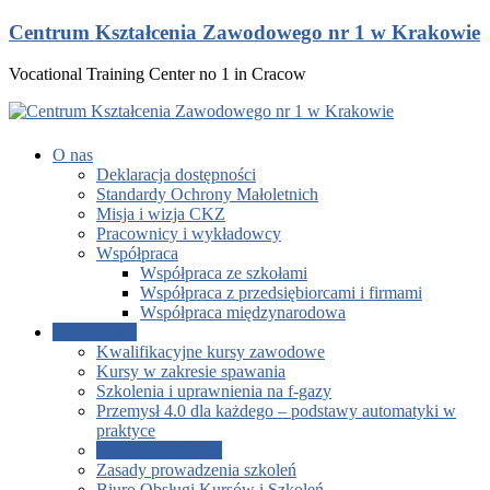
Centrum Kształcenia Zawodowego nr 1 w Krakowie
Vocational Training Center no 1 in Cracow
O nas
Deklaracja dostępności
Standardy Ochrony Małoletnich
Misja i wizja CKZ
Pracownicy i wykładowcy
Współpraca
Współpraca ze szkołami
Współpraca z przedsiębiorcami i firmami
Współpraca międzynarodowa
Oferta CKZ
Kwalifikacyjne kursy zawodowe
Kursy w zakresie spawania
Szkolenia i uprawnienia na f-gazy
Przemysł 4.0 dla każdego – podstawy automatyki w
praktyce
Szkolenia dla firm
Zasady prowadzenia szkoleń
Biuro Obsługi Kursów i Szkoleń