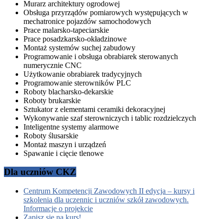
Murarz architektury ogrodowej
Obsługa przyrządów pomiarowych występujących w
mechatronice pojazdów samochodowych
Prace malarsko-tapeciarskie
Prace posadzkarsko-okładzinowe
Montaż systemów suchej zabudowy
Programowanie i obsługa obrabiarek sterowanych
numerycznie CNC
Użytkowanie obrabiarek tradycyjnych
Programowanie sterowników PLC
Roboty blacharsko-dekarskie
Roboty brukarskie
Sztukator z elementami ceramiki dekoracyjnej
Wykonywanie szaf sterowniczych i tablic rozdzielczych
Inteligentne systemy alarmowe
Roboty ślusarskie
Montaż maszyn i urządzeń
Spawanie i cięcie tlenowe
Dla uczniów CKZ
Centrum Kompetencji Zawodowych II edycja – kursy i
szkolenia dla uczennic i uczniów szkół zawodowych.
Informacje o projekcie
Zapisz się na kurs!