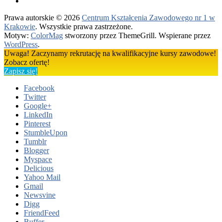
Prawa autorskie © 2026
Centrum Kształcenia Zawodowego nr 1 w
Krakowie
. Wszystkie prawa zastrzeżone.
Motyw:
ColorMag
stworzony przez ThemeGrill. Wspierane przez
WordPress
.
Uwaga! Zaczynamy rekrutację na kwalifikacyjne kursy zawodowe!
Zobacz ofertę!
Zapisz się!
Facebook
Twitter
Google+
LinkedIn
Pinterest
StumbleUpon
Tumblr
Blogger
Myspace
Delicious
Yahoo Mail
Gmail
Newsvine
Digg
FriendFeed
Buffer