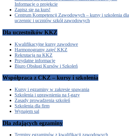
Informacje o projekcie
Zapisz się na kurs!
Centrum Kompetencji Zawodowych – kursy i szkolenia dla
uczennic i uczniów szkół zawodowych
Dla uczestników KKZ
Kwalifikacyjne kursy zawodowe
Harmonogramy zajęć KKZ
Rekrutacja na KKZ
Przydatne informacje
Biuro Obsługi Kursów i Szkoleń
Współpraca z CKZ – kursy i szkolenia
Kursy i egzaminy w zakresie spawania
Szkolenia i uprawnienia na f-gazy
Zasady prowadzenia szkoleń
Szkolenia dla firm
Wynajem sal
Dla zdających egzaminy
Terminy egzaminów z kwalifikacji zawodowych