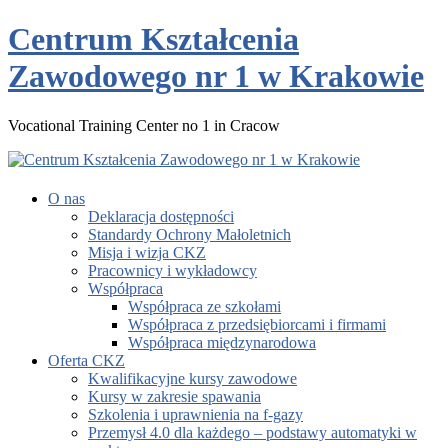
Centrum Kształcenia
Zawodowego nr 1 w Krakowie
Vocational Training Center no 1 in Cracow
O nas
Deklaracja dostępności
Standardy Ochrony Małoletnich
Misja i wizja CKZ
Pracownicy i wykładowcy
Współpraca
Współpraca ze szkołami
Współpraca z przedsiębiorcami i firmami
Współpraca międzynarodowa
Oferta CKZ
Kwalifikacyjne kursy zawodowe
Kursy w zakresie spawania
Szkolenia i uprawnienia na f-gazy
Przemysł 4.0 dla każdego – podstawy automatyki w