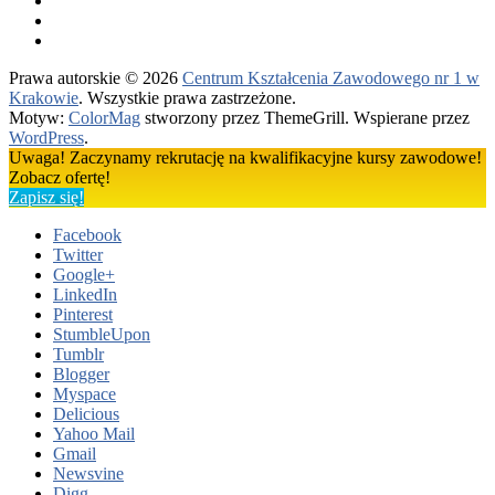
Prawa autorskie © 2026
Centrum Kształcenia Zawodowego nr 1 w
Krakowie
. Wszystkie prawa zastrzeżone.
Motyw:
ColorMag
stworzony przez ThemeGrill. Wspierane przez
WordPress
.
Uwaga! Zaczynamy rekrutację na kwalifikacyjne kursy zawodowe!
Zobacz ofertę!
Zapisz się!
Facebook
Twitter
Google+
LinkedIn
Pinterest
StumbleUpon
Tumblr
Blogger
Myspace
Delicious
Yahoo Mail
Gmail
Newsvine
Digg