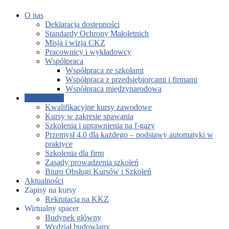
O nas
Deklaracja dostępności
Standardy Ochrony Małoletnich
Misja i wizja CKZ
Pracownicy i wykładowcy
Współpraca
Współpraca ze szkołami
Współpraca z przedsiębiorcami i firmami
Współpraca międzynarodowa
Oferta CKZ
Kwalifikacyjne kursy zawodowe
Kursy w zakresie spawania
Szkolenia i uprawnienia na f-gazy
Przemysł 4.0 dla każdego – podstawy automatyki w
praktyce
Szkolenia dla firm
Zasady prowadzenia szkoleń
Biuro Obsługi Kursów i Szkoleń
Aktualności
Zapisy na kursy
Rekrutacja na KKZ
Wirtualny spacer
Budynek główny
Wydział budowlany