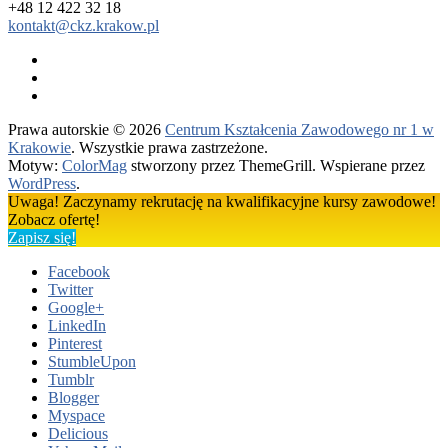
+48 12 422 32 18
kontakt@ckz.krakow.pl
Prawa autorskie © 2026
Centrum Kształcenia Zawodowego nr 1 w
Krakowie
. Wszystkie prawa zastrzeżone.
Motyw:
ColorMag
stworzony przez ThemeGrill. Wspierane przez
WordPress
.
Uwaga! Zaczynamy rekrutację na kwalifikacyjne kursy zawodowe!
Zobacz ofertę!
Zapisz się!
Facebook
Twitter
Google+
LinkedIn
Pinterest
StumbleUpon
Tumblr
Blogger
Myspace
Delicious