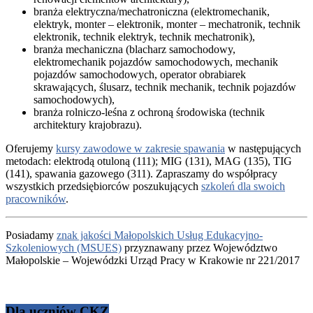
branża elektryczna/mechatroniczna (elektromechanik,
elektryk, monter – elektronik, monter – mechatronik, technik
elektronik, technik elektryk, technik mechatronik),
branża mechaniczna (blacharz samochodowy,
elektromechanik pojazdów samochodowych, mechanik
pojazdów samochodowych, operator obrabiarek
skrawających, ślusarz, technik mechanik, technik pojazdów
samochodowych),
branża rolniczo-leśna z ochroną środowiska (technik
architektury krajobrazu).
Oferujemy
kursy zawodowe w zakresie spawania
w następujących
metodach: elektrodą otuloną (111); MIG (131), MAG (135), TIG
(141), spawania gazowego (311). Zapraszamy do współpracy
wszystkich przedsiębiorców poszukujących
szkoleń dla swoich
pracowników
.
Posiadamy
znak jakości Małopolskich Usług Edukacyjno-
Szkoleniowych (MSUES)
przyznawany przez Województwo
Małopolskie – Wojewódzki Urząd Pracy w Krakowie nr 221/2017
Dla uczniów CKZ